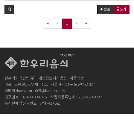
정렬
글쓰기
1
한우리외식산업(주)
개인정보처리방침
이용약관
대표 : 조옥선, 조우제
주소 : 서울시 강남구 도산대로 304
이메일 :hanwoori-005@hanmail.net
대표번호 : 070-4409-8497
사업자등록번호 : 211-81-40237
통신판매업신고번호 : 강남-4140호