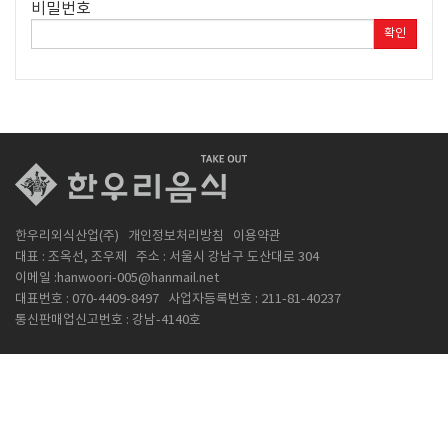
비밀번호
확인
한우리외식산업(주)
개인정보처리방침
이용약관
대표 : 조옥선, 조우제
주소 : 서울시 강남구 도산대로 304
이메일 :hanwoori-005@hanmail.net
대표번호 : 070-4409-8497
사업자등록번호 : 211-81-40237
통신판매업신고번호 : 강남-4140호