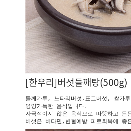
[한우리]버섯들깨탕(500g)
들깨가루, 느타리버섯,표고버섯, 쌀가
영양가득한 음식입니다.
자극적이지 않은 음식으로 따뜻하고 든
버섯은 비타민,빈혈예방 피로회복에 좋