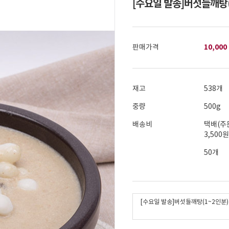
[수요일 발송]버섯들깨탕(
10,000
판매가격
재고
538개
중량
500g
배송비
택배(주
3,500
50개
[수요일 발송]버섯들깨탕(1~2인분)