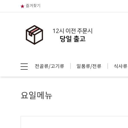
즐겨찾기
전골류/고기류
일품류/전류
식사류
요일메뉴