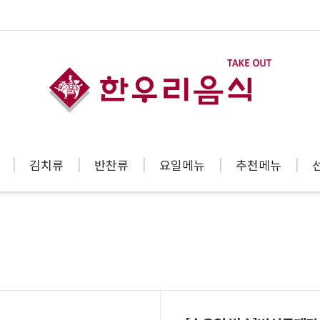
김치류
반찬류
요일메뉴
추천메뉴