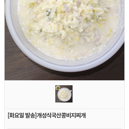
[화요일 발송]개성식국산콩비지찌개