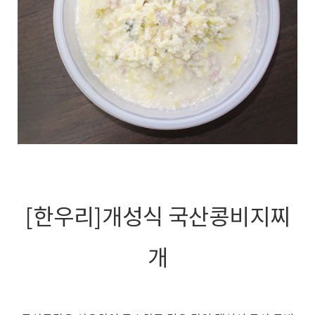
[한우리]개성식 국산콩비지찌
개