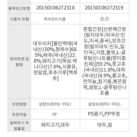
20150106272318
20150106272319
품목보고번호
소스
식품의 유형
즉석조리식품
혼합간장[산분해간장
(탈지대두/외국산:인
도,미국,중국),양조간
대두비지[불린백태(국
장(탈지대두:인도,밀:
내산)30%,정제수]68.
미국),식염,물엿,L-글
5%,배추(국내산)22.
루탐산나트륨(향미증
원재료명 및
8%,돼지고기(목심:캐
진제)]59.2%,풋고추
함량
나다산)7.6%,식용유,
(국내산)11.8%,대파
천일염,후추가루[백후
(국내산)8.9%,홍고추,
추]
깐마늘,참기름,볶은참
깨,설탕,L-글루탐산나
트륨
보관방법
냉장보관(0도~10도)
냉장보관(0도~10도)
PS용기,PP뚜껑
포장재질
PP
알레르기 유
돼지고기,대두
대두,밀
발물질