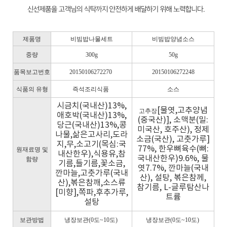
제품명
비빔밥나물세트
비빔밥양념소스
중량
300g
50g
품목보고번호
20150106272270
20150106272248
식품의 유형
즉석조리식품
소스
시금치(국내산)13%,
[물엿,고추양념
고추장
애호박(국내산)13%,
(중국산)], 소맥분(밀:
당근(국내산)13%,콩
미국산, 호주산), 정제
나물,삶은고사리,도라
소금(국산), 고춧가루]
지,무,소고기(목심:국
77%, 한우뼈육수(뼈:
원재료명 및
내산한우),식용유,참
국내산한우)9.6%, 물
함량
기름,들기름,꽃소금,
엿7.7%, 깐마늘(국내
깐마늘,고춧가루(국내
산), 설탕, 볶은참께,
산),볶은참깨,소스류
참기름, L-글루탐산나
[미향],쪽파,후추가루,
트륨
설탕
보관방법
냉장보관(0도~10도)
냉장보관(0도~10도)